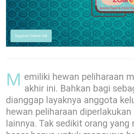
M
emiliki hewan peliharaan me
akhir ini. Bahkan bagi seb
dianggap layaknya anggota kelu
hewan peliharaan diperlakukan
lainnya. Tak sedikit orang yan