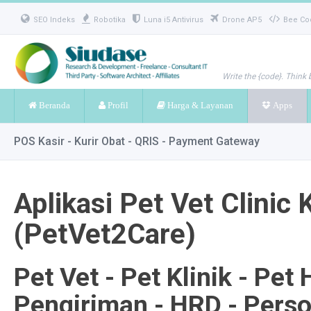
SEO Indeks
Robotika
Luna i5 Antivirus
Drone AP5
Bee Co
Write the {code}. Think 
Beranda
Profil
Harga & Layanan
Apps
POS Kasir - Kurir Obat - QRIS - Payment Gateway
Aplikasi Pet Vet Clinic
(PetVet2Care)
Pet Vet - Pet Klinik - Pet 
Pengiriman - HRD - Perso