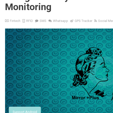
Monitoring
Fintech
RFID
SMS
Whatsapp
GPS Tracker
Social Me
User Management