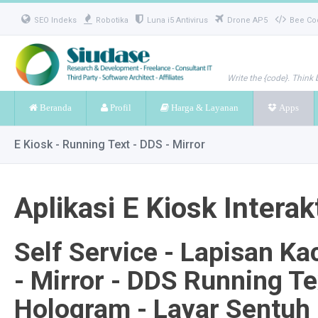
SEO Indeks
Robotika
Luna i5 Antivirus
Drone AP5
Bee Co
Write the {code}. Think 
Beranda
Profil
Harga & Layanan
Apps
E Kiosk - Running Text - DDS - Mirror
Aplikasi E Kiosk Interak
Self Service - Lapisan K
- Mirror - DDS Running Tex
Hologram - Layar Sentuh