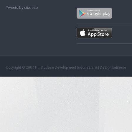
Tweets by siudase
Copyright © 2004 PT. Siudase Development Indonesia ॐ
| Design balinese