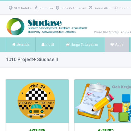
SEO Indeks
Robotika
Luna i5 Antivirus
Drone AP5
Bee Co
Write the {code}. Think 
Beranda
Profil
Harga & Layanan
Apps
1010 Project+ Siudase II
VERIFIED
VERIFIED