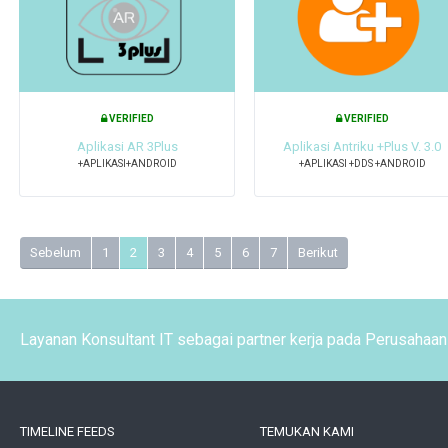
VERIFIED
VERIFIED
Aplikasi AR 3Plus
Aplikasi Antriku +Plus V. 3.0
+APLIKASI+ANDROID
+APLIKASI +DDS +ANDROID
Sebelum
1
2
3
4
5
6
7
Berikut
Layanan Konsultant IT sebagai partner kerja pada Perusahaan 
TIMELINE FEEDS
TEMUKAN KAMI