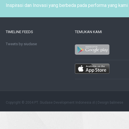
Inspirasi dan Inovasi yang berbeda pada performa yang kami 
TIMELINE FEEDS
TEMUKAN KAMI
Tweets by siudase
Copyright © 2004 PT. Siudase Development Indonesia ॐ
| Design balinese