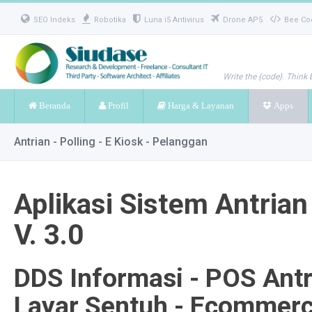
SEO Indeks
Robotika
Luna i5 Antivirus
Drone AP5
Bee Co
Write the {code}. Think 
Beranda
Profil
Harga & Layanan
Apps
Antrian - Polling - E Kiosk - Pelanggan
Aplikasi Sistem Antria
V. 3.0
DDS Informasi - POS Antri
Layar Sentuh - Ecommerce