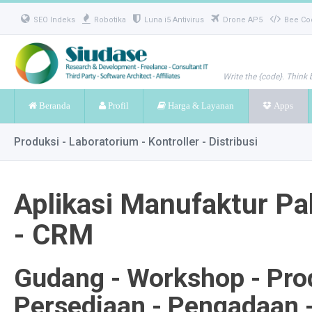
SEO Indeks
Robotika
Luna i5 Antivirus
Drone AP5
Bee Co
Write the {code}. Think 
Beranda
Profil
Harga & Layanan
Apps
Produksi - Laboratorium - Kontroller - Distribusi
Aplikasi Manufaktur Pa
- CRM
Gudang - Workshop - Prod
Persediaan - Pengadaan 